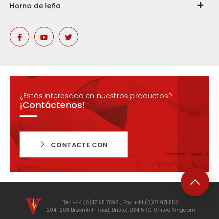
Horno de leña
¿Estás interesado en nuestros productos?
¡Contáctenos!
CONTACTE CON
Tel: +44 (0)117 911 7895 ; Fax: +44 (0)117 971 1152
204-208 Broomhill Road, Bristol, BS4 5RG, United Kingdom